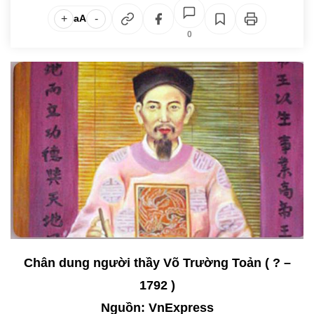
+
-
aA
0
Chân dung người thầy Võ Trường Toản ( ? –
1792 )
Nguồn: VnExpress