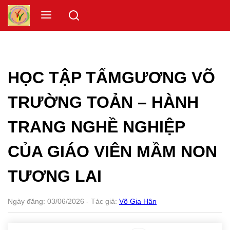
Skip
Menu
to
content
HỌC TẬP TẤMGƯƠNG VÕ
TRƯỜNG TOẢN – HÀNH
TRANG NGHỀ NGHIỆP
CỦA GIÁO VIÊN MẦM NON
TƯƠNG LAI
Ngày đăng:
03/06/2026
- Tác giả:
Võ Gia Hân