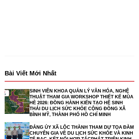
Bài Viết Mới Nhất
SINH VIÊN KHOA QUẢN LÝ VĂN HÓA, NGHỆ
THUẬT THAM GIA WORKSHOP THIẾT KẾ MÙA
HÈ 2026: ĐỒNG HÀNH KIẾN TẠO HỆ SINH
THÁI DU LỊCH SỨC KHỎE CỘNG ĐỒNG XÃ
BÌNH MỸ, THÀNH PHỐ HỒ CHÍ MINH
ĐẢNG ỦY XÃ LỘC THÀNH THAM DỰ TỌA ĐÀM
CHUYÊN GIA VỀ DU LỊCH SỨC KHỎE VÀ KINH
TẾ BẠC, KẾT NỐI HỢP TÁCPHÁT TRIỂN KINH