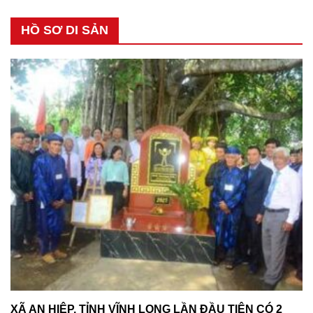
HỒ SƠ DI SẢN
XÃ AN HIỆP, TỈNH VĨNH LONG LẦN ĐẦU TIÊN CÓ 2