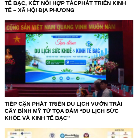
TẾ BẠC, KẾT NỐI HỢP TÁCPHÁT TRIỂN KINH
TẾ – XÃ HỘI ĐỊA PHƯƠNG
TIẾP CẬN PHÁT TRIỂN DU LỊCH VƯỜN TRÁI
CÂY BÌNH MỸ TỪ TỌA ĐÀM “DU LỊCH SỨC
KHỎE VÀ KINH TẾ BẠC”