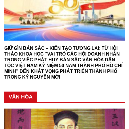
GIỮ GÌN BẢN SẮC – KIẾN TẠO TƯƠNG LAI: TỪ HỘI
THẢO KHOA HỌC “VAI TRÒ CÁC HỘI DOANH NHÂN
TRONG VIỆC PHÁT HUY BẢN SẮC VĂN HÓA DÂN
TỘC VIỆT NAM KỶ NIỆM 50 NĂM THÀNH PHỐ HỒ CHÍ
MINH” ĐẾN KHÁT VỌNG PHÁT TRIỂN THÀNH PHỐ
TRONG KỶ NGUYÊN MỚI
VĂN HÓA