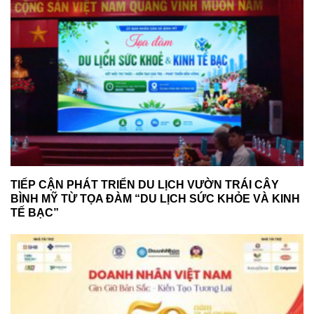
TIẾP CẬN PHÁT TRIỂN DU LỊCH VƯỜN TRÁI CÂY
BÌNH MỸ TỪ TỌA ĐÀM “DU LỊCH SỨC KHỎE VÀ KINH
TẾ BẠC”