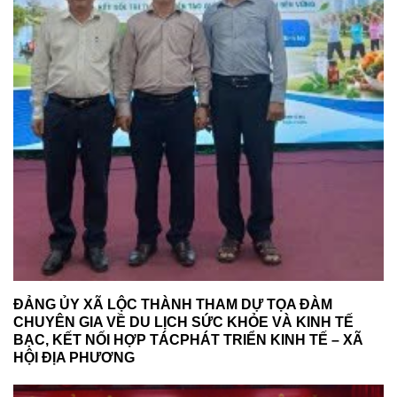
ĐẢNG ỦY XÃ LỘC THÀNH THAM DỰ TỌA ĐÀM
CHUYÊN GIA VỀ DU LỊCH SỨC KHỎE VÀ KINH TẾ
BẠC, KẾT NỐI HỢP TÁCPHÁT TRIỂN KINH TẾ – XÃ
HỘI ĐỊA PHƯƠNG