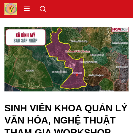
Skip
Menu
to
content
SINH VIÊN KHOA QUẢN LÝ
VĂN HÓA, NGHỆ THUẬT
THAM GIA WORKSHOP