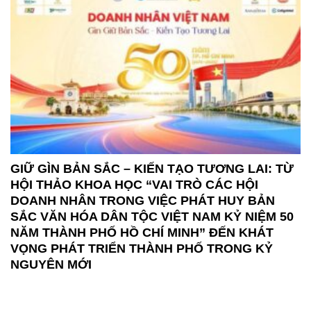
GIỮ GÌN BẢN SẮC – KIẾN TẠO TƯƠNG LAI: TỪ
HỘI THẢO KHOA HỌC “VAI TRÒ CÁC HỘI
DOANH NHÂN TRONG VIỆC PHÁT HUY BẢN
SẮC VĂN HÓA DÂN TỘC VIỆT NAM KỶ NIỆM 50
NĂM THÀNH PHỐ HỒ CHÍ MINH” ĐẾN KHÁT
VỌNG PHÁT TRIỂN THÀNH PHỐ TRONG KỶ
NGUYÊN MỚI