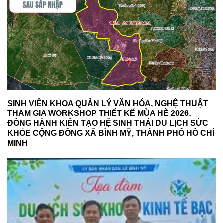
SINH VIÊN KHOA QUẢN LÝ VĂN HÓA, NGHỆ THUẬT
THAM GIA WORKSHOP THIẾT KẾ MÙA HÈ 2026:
ĐỒNG HÀNH KIẾN TẠO HỆ SINH THÁI DU LỊCH SỨC
KHỎE CỘNG ĐỒNG XÃ BÌNH MỸ, THÀNH PHỐ HỒ CHÍ
MINH