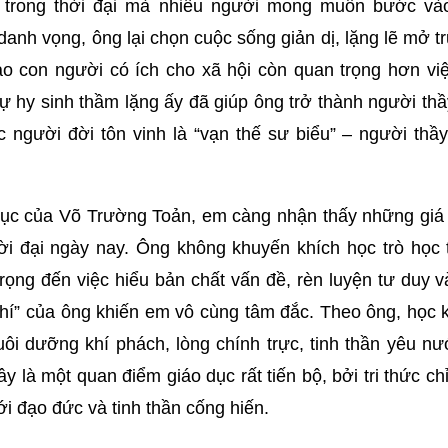
g trong thời đại mà nhiều người mong muốn bước và
nh vọng, ông lại chọn cuộc sống giản dị, lặng lẽ mở 
ạo con người có ích cho xã hội còn quan trọng hơn vi
ự hy sinh thầm lặng ấy đã giúp ông trở thành người thầ
 người đời tôn vinh là “vạn thế sư biểu” – người thầ
dục của Võ Trường Toản, em càng nhận thấy những giá t
ời đại ngày nay. Ông không khuyến khích học trò học 
ọng đến việc hiểu bản chất vấn đề, rèn luyện tư duy v
khí” của ông khiến em vô cùng tâm đắc. Theo ông, học 
ôi dưỡng khí phách, lòng chính trực, tinh thần yêu n
y là một quan điểm giáo dục rất tiến bộ, bởi tri thức ch
ới đạo đức và tinh thần cống hiến.