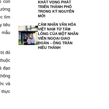
o con
KHÁT VỌNG PHÁT
TRIỂN THÀNH PHỐ
trường
TRONG KỶ NGUYÊN
MỚI
ệc tìm
y tiêu
CẢM NHẬN VĂN HÓA
VIỆT NAM TỪ TẤM
y mẫu
LÒNG CỦA MỘT NHÂN
VIÊN NGOẠI GIAO
ĐOÀN – ÔNG TRẦN
HIẾU THÀNH
rị đó
thuộc
à đạo
không
ước và
ỉ thực