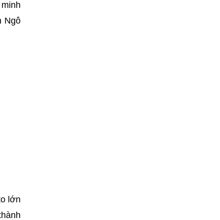
 minh
m Ngô
to lớn
 thành