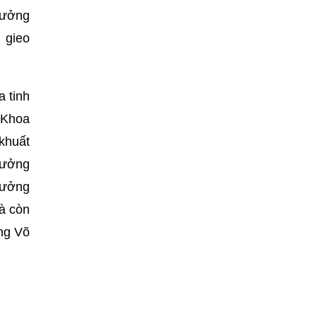
rưởng
 gieo
a tinh
 Khoa
khuất
hưởng
 tưởng
mà còn
ông Võ