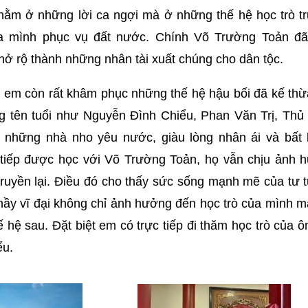
nằm ở những lời ca ngợi mà ở những thế hệ học trò t
của mình phục vụ đất nước. Chính Võ Trường Toản đã
 nở rộ thành những nhân tài xuất chúng cho dân tộc.
, em còn rất khâm phục những thế hệ hậu bối đã kế thừ
g tên tuổi như Nguyễn Đình Chiểu, Phan Văn Trị, Thủ
 những nhà nho yêu nước, giàu lòng nhân ái và bất 
 tiếp được học với Võ Trường Toản, họ vẫn chịu ảnh 
truyền lại. Điều đó cho thấy sức sống mạnh mẽ của tư
hầy vĩ đại không chỉ ảnh hưởng đến học trò của mình 
hế hệ sau. Đặt biệt em có trực tiếp đi thăm học trò của 
ểu.