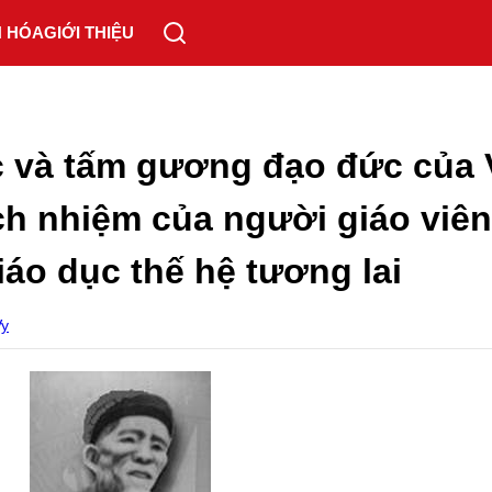
N HÓA
GIỚI THIỆU
c và tấm gương đạo đức của
ch nhiệm của người giáo viên
áo dục thế hệ tương lai
Vy