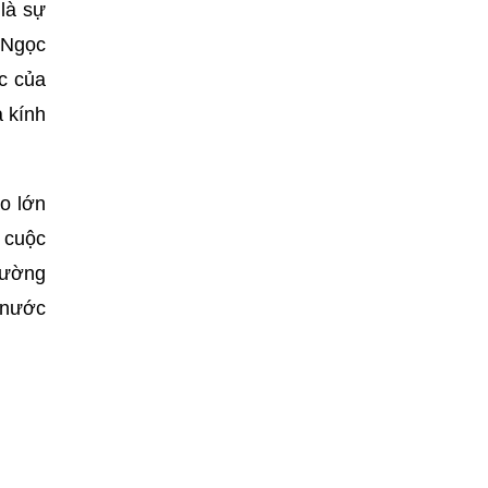
là sự
 Ngọc
c của
à kính
o lớn
i cuộc
Trường
 nước