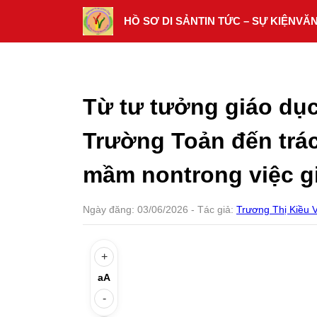
Skip
HỒ SƠ DI SẢN
TIN TỨC – SỰ KIỆN
VĂ
to
content
Từ tư tưởng giáo dụ
Trường Toản đến trá
mầm nontrong việc gi
Ngày đăng:
03/06/2026
- Tác giả:
Trương Thị Kiều 
+
aA
-