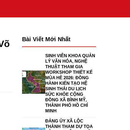
Bài Viết Mới Nhất
 Võ
SINH VIÊN KHOA QUẢN
LÝ VĂN HÓA, NGHỆ
THUẬT THAM GIA
WORKSHOP THIẾT KẾ
MÙA HÈ 2026: ĐỒNG
HÀNH KIẾN TẠO HỆ
SINH THÁI DU LỊCH
SỨC KHỎE CỘNG
ĐỒNG XÃ BÌNH MỸ,
THÀNH PHỐ HỒ CHÍ
MINH
ĐẢNG ỦY XÃ LỘC
THÀNH THAM DỰ TỌA