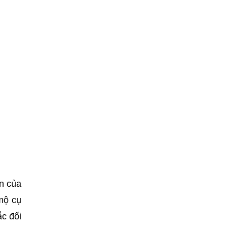
ản của
mộ cụ
ắc đối