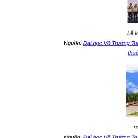
Lễ k
N
guồn:
Đại học Võ Trường Toả
thư
Tr
Nguồn:
Đại học Võ Trường Toả