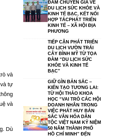
ĐÀM CHUYÊN GIA VỀ
DU LỊCH SỨC KHỎE VÀ
KINH TẾ BẠC, KẾT NỐI
HỢP TÁCPHÁT TRIỂN
KINH TẾ – XÃ HỘI ĐỊA
PHƯƠNG
TIẾP CẬN PHÁT TRIỂN
DU LỊCH VƯỜN TRÁI
CÂY BÌNH MỸ TỪ TỌA
ĐÀM “DU LỊCH SỨC
KHỎE VÀ KINH TẾ
BẠC”
rò và
GIỮ GÌN BẢN SẮC –
 và tự
KIẾN TẠO TƯƠNG LAI:
TỪ HỘI THẢO KHOA
không
HỌC “VAI TRÒ CÁC HỘI
tuệ và
DOANH NHÂN TRONG
VIỆC PHÁT HUY BẢN
SẮC VĂN HÓA DÂN
TỘC VIỆT NAM KỶ NIỆM
50 NĂM THÀNH PHỐ
g. Dù
HỒ CHÍ MINH” ĐẾN