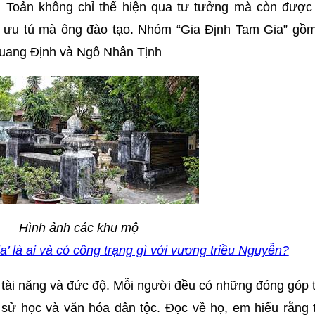
Toản không chỉ thể hiện qua tư tưởng mà còn được
ò ưu tú mà ông đào tạo. Nhóm “Gia Định Tam Gia” gồ
Quang Định và Ngô Nhân Tịnh
Hình ảnh các khu mộ
a’ là ai và có công trạng gì với vương triều Nguyễn?
tài năng và đức độ. Mỗi người đều có những đóng góp 
c, sử học và văn hóa dân tộc. Đọc về họ, em hiểu rằng