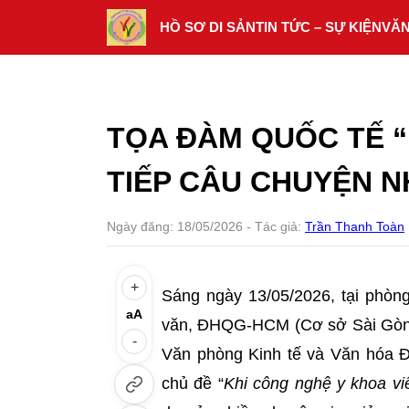
Skip
HỒ SƠ DI SẢN
TIN TỨC – SỰ KIỆN
VĂ
to
content
TỌA ĐÀM QUỐC TẾ “
TIẾP CÂU CHUYỆN N
Ngày đăng:
18/05/2026
- Tác giả:
Trần Thanh Toàn
+
Sáng ngày 13/05/2026, tại phòn
aA
văn, ĐHQG-HCM (Cơ sở Sài Gòn)
-
Văn phòng Kinh tế và Văn hóa Đ
chủ đề “
Khi công nghệ y khoa vi