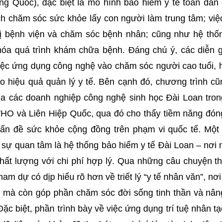
ng Quốc), đặc biệt là mô hình bảo hiểm y tế toàn dân
ch chăm sóc sức khỏe lấy con người làm trung tâm; vi
rị bệnh viện và chăm sóc bệnh nhân; cũng như hệ thố
 hóa quá trình khám chữa bệnh. Đáng chú ý, các diễn 
 việc ứng dụng công nghệ vào chăm sóc người cao tuổi, 
 hiệu quả quản lý y tế. Bên cạnh đó, chương trình cũ
ủa các doanh nghiệp công nghệ sinh học Đài Loan tron
WHO và Liên Hiệp Quốc, qua đó cho thấy tiềm năng đón
ấn đề sức khỏe cộng đồng trên phạm vi quốc tế. Một 
sự quan tâm là hệ thống bảo hiểm y tế Đài Loan – nơi 
 chất lượng với chi phí hợp lý. Qua những câu chuyện t
am dự có dịp hiểu rõ hơn về triết lý “y tế nhân văn”, nơ
h mà còn góp phần chăm sóc đời sống tinh thần và nân
c biệt, phần trình bày về việc ứng dụng trí tuệ nhân tạ