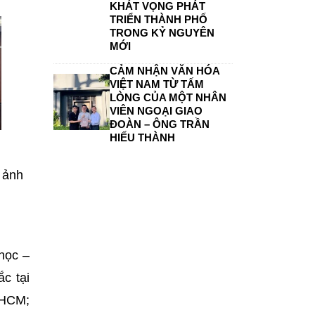
KHÁT VỌNG PHÁT
TRIỂN THÀNH PHỐ
TRONG KỶ NGUYÊN
MỚI
CẢM NHẬN VĂN HÓA
VIỆT NAM TỪ TẤM
LÒNG CỦA MỘT NHÂN
VIÊN NGOẠI GIAO
ĐOÀN – ÔNG TRẦN
HIẾU THÀNH
 ảnh
học –
c tại
 HCM;