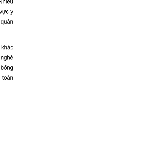
 Nhiều
 vực y
, quản
ề khác
 nghề
c bổng
h toàn