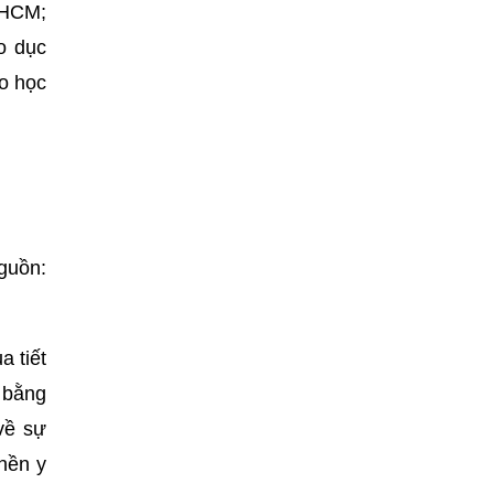
.HCM;
áo dục
ao học
Nguồn:
a tiết
 bằng
về sự
 nền y