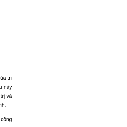
ủa trí
ều này
trị và
nh.
 công