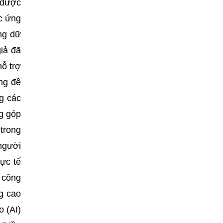
 được
ệc ứng
ng dữ
giả đã
hỗ trợ
ng đề
g các
g góp
trong
người
hực tế
i công
g cao
o (AI)