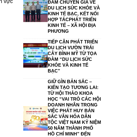
nh vực
ĐÀM CHUYÊN GIA VỀ
DU LỊCH SỨC KHỎE VÀ
KINH TẾ BẠC, KẾT NỐI
HỢP TÁCPHÁT TRIỂN
KINH TẾ – XÃ HỘI ĐỊA
PHƯƠNG
TIẾP CẬN PHÁT TRIỂN
DU LỊCH VƯỜN TRÁI
CÂY BÌNH MỸ TỪ TỌA
ĐÀM “DU LỊCH SỨC
KHỎE VÀ KINH TẾ
BẠC”
GIỮ GÌN BẢN SẮC –
KIẾN TẠO TƯƠNG LAI:
TỪ HỘI THẢO KHOA
HỌC “VAI TRÒ CÁC HỘI
DOANH NHÂN TRONG
VIỆC PHÁT HUY BẢN
SẮC VĂN HÓA DÂN
TỘC VIỆT NAM KỶ NIỆM
50 NĂM THÀNH PHỐ
HỒ CHÍ MINH” ĐẾN