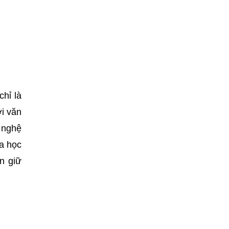
hỉ là
i văn
g nghệ
oa học
n giữ