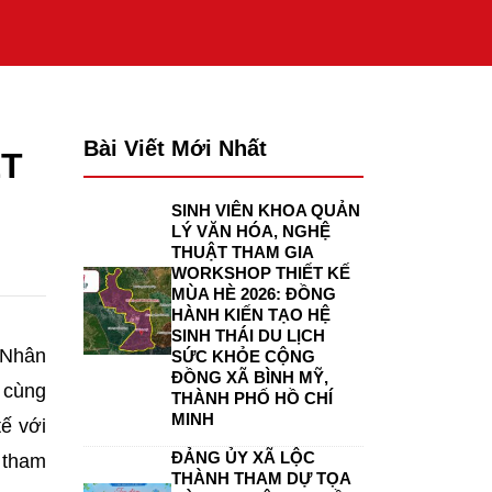
Bài Viết Mới Nhất
ẾT
SINH VIÊN KHOA QUẢN
LÝ VĂN HÓA, NGHỆ
THUẬT THAM GIA
WORKSHOP THIẾT KẾ
MÙA HÈ 2026: ĐỒNG
HÀNH KIẾN TẠO HỆ
SINH THÁI DU LỊCH
 Nhân
SỨC KHỎE CỘNG
ĐỒNG XÃ BÌNH MỸ,
 cùng
THÀNH PHỐ HỒ CHÍ
MINH
ế với
ĐẢNG ỦY XÃ LỘC
 tham
THÀNH THAM DỰ TỌA