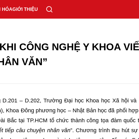
N HÓA
GIỚI THIỆU
KHI CÔNG NGHỆ Y KHOA VI
HÂN VĂN”
g D.201 – D.202, Trường Đại học Khoa học Xã hội và
, Khoa Đông phương học – Nhật Bản học đã phối hợp
ài Bắc tại TP.HCM tổ chức thành công tọa đàm quốc t
ết tiếp câu chuyện nhân văn
”. Chương trình thu hút sự