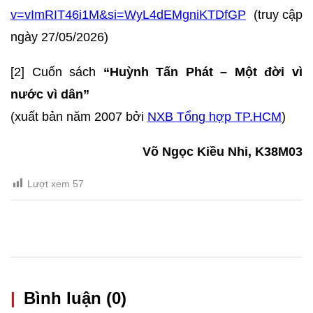
v=vImRIT46i1M&si=WyL4dEMgniKTDfGP
(truy cập
ngày 27/05/2026)
[2] Cuốn sách
“Huỳnh Tấn Phát – Một đời vì
nước vì dân”
(xuất bản năm 2007 bởi
NXB Tổng hợp TP.HCM
)
Võ Ngọc Kiều Nhi, K38M03
Lượt xem
57
|
Bình luận (0)