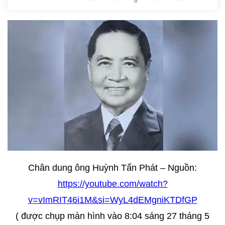
0
Chân dung ông Huỳnh Tấn Phát – Nguồn:
https://youtube.com/watch?
v=vImRIT46i1M&si=WyL4dEMgniKTDfGP
( được chụp màn hình vào 8:04 sáng 27 tháng 5