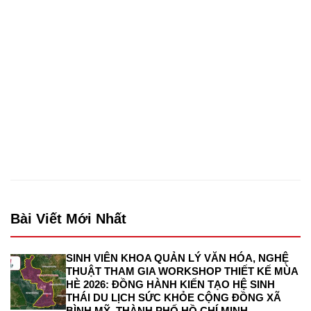
Bài Viết Mới Nhất
SINH VIÊN KHOA QUẢN LÝ VĂN HÓA, NGHỆ
THUẬT THAM GIA WORKSHOP THIẾT KẾ MÙA
HÈ 2026: ĐỒNG HÀNH KIẾN TẠO HỆ SINH
THÁI DU LỊCH SỨC KHỎE CỘNG ĐỒNG XÃ
BÌNH MỸ, THÀNH PHỐ HỒ CHÍ MINH