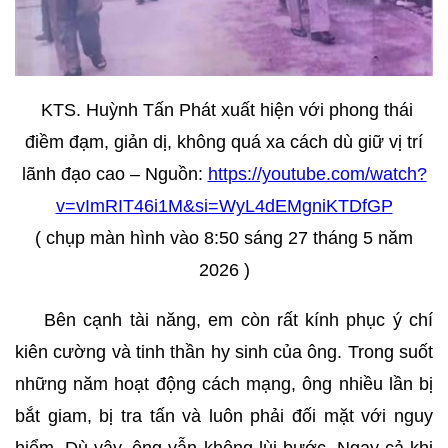
KTS. Huỳnh Tấn Phát xuất hiện với phong thái
điềm đạm, giản dị, không quá xa cách dù giữ vị trí
lãnh đạo cao – Nguồn:
https://youtube.com/watch?
v=vImRIT46i1M&si=WyL4dEMgniKTDfGP
( chụp màn hình vào 8:50 sáng 27 tháng 5 năm
2026 )
Bên cạnh tài năng, em còn rất kính phục ý chí
kiên cường và tinh thần hy sinh của ông. Trong suốt
những năm hoạt động cách mạng, ông nhiều lần bị
bắt giam, bị tra tấn và luôn phải đối mặt với nguy
hiểm. Dù vậy, ông vẫn không lùi bước. Ngay cả khi