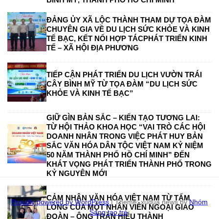
ĐẢNG ỦY XÃ LỘC THÀNH THAM DỰ TỌA ĐÀM
CHUYÊN GIA VỀ DU LỊCH SỨC KHỎE VÀ KINH
TẾ BẠC, KẾT NỐI HỢP TÁCPHÁT TRIỂN KINH
TẾ – XÃ HỘI ĐỊA PHƯƠNG
TIẾP CẬN PHÁT TRIỂN DU LỊCH VƯỜN TRÁI
CÂY BÌNH MỸ TỪ TỌA ĐÀM “DU LỊCH SỨC
KHỎE VÀ KINH TẾ BẠC”
GIỮ GÌN BẢN SẮC – KIẾN TẠO TƯƠNG LAI:
TỪ HỘI THẢO KHOA HỌC “VAI TRÒ CÁC HỘI
DOANH NHÂN TRONG VIỆC PHÁT HUY BẢN
SẮC VĂN HÓA DÂN TỘC VIỆT NAM KỶ NIỆM
50 NĂM THÀNH PHỐ HỒ CHÍ MINH” ĐẾN
KHÁT VỌNG PHÁT TRIỂN THÀNH PHỐ TRONG
KỶ NGUYÊN MỚI
CẢM NHẬN VĂN HÓA VIỆT NAM TỪ TẤM
Proudly powered by WordPress
|
Theme: xudua news by
Nhóm
LÒNG CỦA MỘT NHÂN VIÊN NGOẠI GIAO
Sáng tạo trẻ
.
ĐOÀN – ÔNG TRẦN HIẾU THÀNH