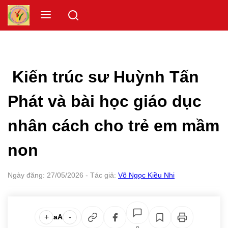
Skip
Menu
to
content
Kiến trúc sư Huỳnh Tấn
Phát và bài học giáo dục
nhân cách cho trẻ em mầm
non
Ngày đăng:
27/05/2026
- Tác giả:
Võ Ngọc Kiều Nhi
+
-
aA