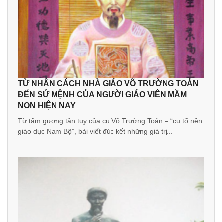
TỪ NHÂN CÁCH NHÀ GIÁO VÕ TRƯỜNG TOẢN
ĐẾN SỨ MỆNH CỦA NGƯỜI GIÁO VIÊN MẦM
NON HIỆN NAY
Từ tấm gương tận tụy của cụ Võ Trường Toản – “cụ tổ nền
giáo dục Nam Bộ”, bài viết đúc kết những giá trị...