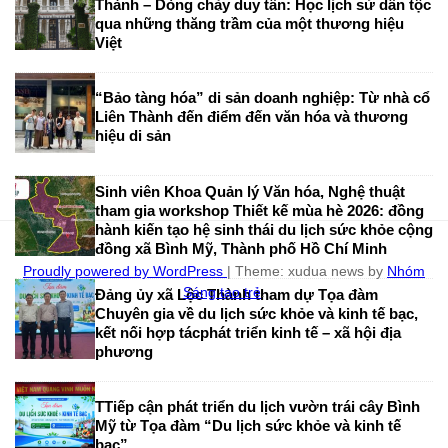
Thành – Dòng chảy duy tân: Học lịch sử dân tộc
qua những thăng trầm của một thương hiệu
Việt
“Bảo tàng hóa” di sản doanh nghiệp: Từ nhà cổ
Liên Thành đến điểm đến văn hóa và thương
hiệu di sản
Sinh viên Khoa Quản lý Văn hóa, Nghệ thuật
tham gia workshop Thiết kế mùa hè 2026: đồng
hành kiến tạo hệ sinh thái du lịch sức khỏe cộng
đồng xã Bình Mỹ, Thành phố Hồ Chí Minh
Proudly powered by WordPress
|
Theme: xudua news by
Nhóm
Sáng tạo trẻ
.
Đảng ủy xã Lộc Thành tham dự Tọa đàm
Chuyên gia về du lịch sức khỏe và kinh tế bạc,
kết nối hợp tácphát triển kinh tế – xã hội địa
phương
TTiếp cận phát triển du lịch vườn trái cây Bình
Mỹ từ Tọa đàm “Du lịch sức khỏe và kinh tế
bạc”