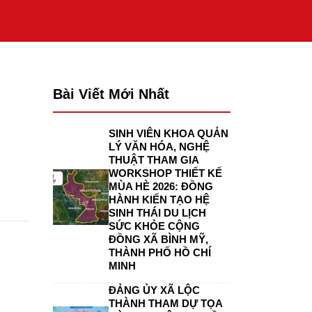
Bài Viết Mới Nhất
SINH VIÊN KHOA QUẢN
LÝ VĂN HÓA, NGHỆ
THUẬT THAM GIA
WORKSHOP THIẾT KẾ
MÙA HÈ 2026: ĐỒNG
HÀNH KIẾN TẠO HỆ
SINH THÁI DU LỊCH
SỨC KHỎE CỘNG
ĐỒNG XÃ BÌNH MỸ,
THÀNH PHỐ HỒ CHÍ
MINH
ĐẢNG ỦY XÃ LỘC
THÀNH THAM DỰ TỌA