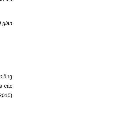
i gian
Giảng
a các
2015)