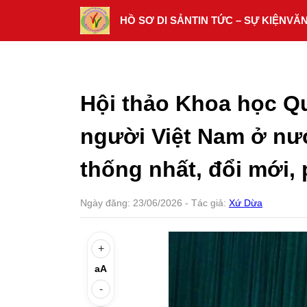
Skip
HỒ SƠ DI SẢN
TIN TỨC – SỰ KIỆN
VĂ
to
content
Hội thảo Khoa học Qu
người Việt Nam ở nư
thống nhất, đổi mới, 
Ngày đăng:
23/06/2026
- Tác giả:
Xứ Dừa
+
aA
-