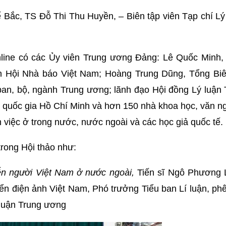
Bắc, TS Đỗ Thi Thu Huyền, – Biên tập viên Tạp chí Lý 
online có các Ủy viên Trung ương Đảng: Lê Quốc Minh,
h Hội Nhà báo Việt Nam; Hoàng Trung Dũng, Tổng Biê
ban, bộ, ngành Trung ương; lãnh đạo Hội đồng Lý luận 
ị quốc gia Hồ Chí Minh và hơn 150 nhà khoa học, văn n
 việc ở trong nước, nước ngoài và các học giả quốc tế.
trong Hội thảo như:
ễn người Việt Nam ở nước ngoài,
Tiến sĩ Ngô Phương 
riển điện ảnh Việt Nam, Phó trưởng Tiểu ban Lí luận, ph
 luận Trung ương