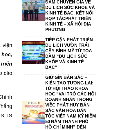
ĐÀM CHUYÊN GIA VỀ
DU LỊCH SỨC KHỎE VÀ
KINH TẾ BẠC, KẾT NỐI
HỢP TÁCPHÁT TRIỂN
KINH TẾ – XÃ HỘI ĐỊA
PHƯƠNG
TIẾP CẬN PHÁT TRIỂN
 viện
DU LỊCH VƯỜN TRÁI
CÂY BÌNH MỸ TỪ TỌA
 học,
ĐÀM “DU LỊCH SỨC
KHỎE VÀ KINH TẾ
triển
BẠC”
o cáo
GIỮ GÌN BẢN SẮC –
KIẾN TẠO TƯƠNG LAI:
TỪ HỘI THẢO KHOA
HỌC “VAI TRÒ CÁC HỘI
Chính
DOANH NHÂN TRONG
VIỆC PHÁT HUY BẢN
Thắng
SẮC VĂN HÓA DÂN
GS,TS
TỘC VIỆT NAM KỶ NIỆM
50 NĂM THÀNH PHỐ
HỒ CHÍ MINH” ĐẾN