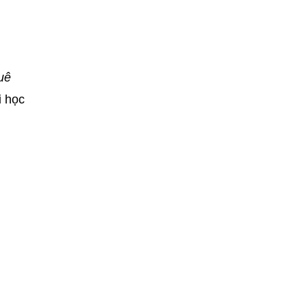
uê
i học