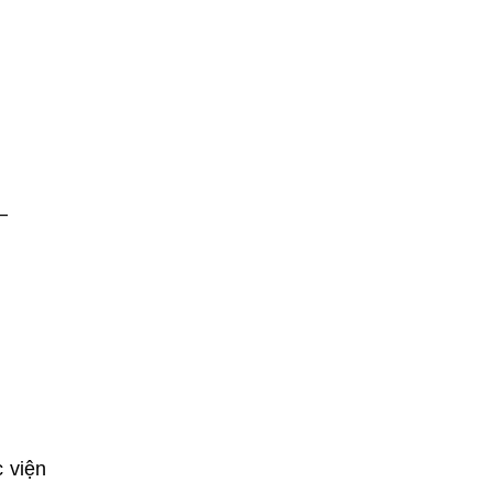
–
 viện