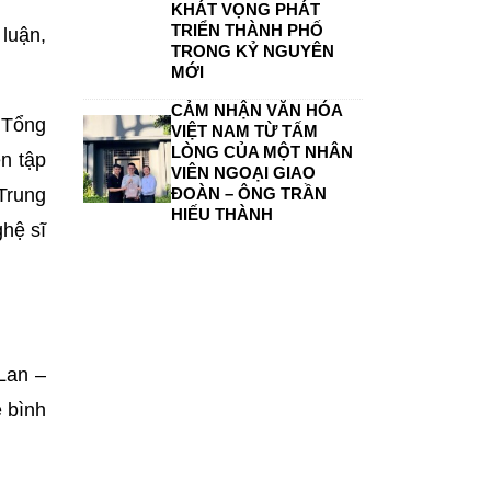
KHÁT VỌNG PHÁT
TRIỂN THÀNH PHỐ
luận,
TRONG KỶ NGUYÊN
MỚI
CẢM NHẬN VĂN HÓA
 Tổng
VIỆT NAM TỪ TẤM
LÒNG CỦA MỘT NHÂN
n tập
VIÊN NGOẠI GIAO
Trung
ĐOÀN – ÔNG TRẦN
HIẾU THÀNH
ghệ sĩ
Lan –
ê bình