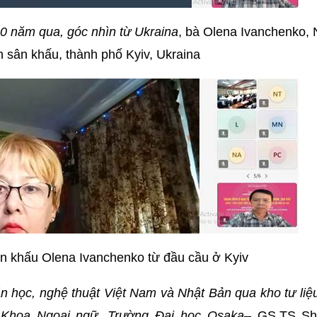
0 năm qua, góc nhìn từ Ukraina
, bà Olena Ivanchenko,
n sân khấu, thành phố Kyiv, Ukraina
n khấu Olena Ivanchenko từ đầu cầu ở Kyiv
văn học, nghệ thuật Việt Nam và Nhật Bản qua kho tư li
 Khoa Ngoại ngữ, Trường Đại học Osaka
– GS,TS Sh