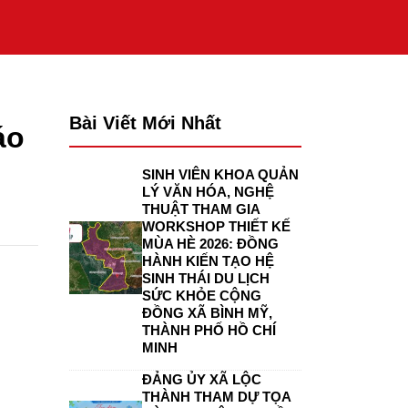
Bài Viết Mới Nhất
áo
SINH VIÊN KHOA QUẢN
LÝ VĂN HÓA, NGHỆ
THUẬT THAM GIA
WORKSHOP THIẾT KẾ
MÙA HÈ 2026: ĐỒNG
HÀNH KIẾN TẠO HỆ
SINH THÁI DU LỊCH
SỨC KHỎE CỘNG
ĐỒNG XÃ BÌNH MỸ,
THÀNH PHỐ HỒ CHÍ
MINH
ĐẢNG ỦY XÃ LỘC
THÀNH THAM DỰ TỌA