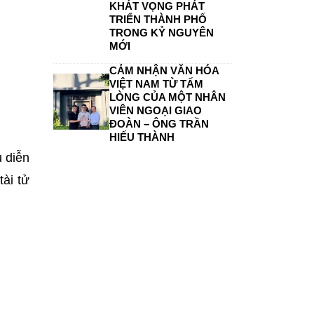
KHÁT VỌNG PHÁT
TRIỂN THÀNH PHỐ
TRONG KỶ NGUYÊN
MỚI
CẢM NHẬN VĂN HÓA
VIỆT NAM TỪ TẤM
LÒNG CỦA MỘT NHÂN
VIÊN NGOẠI GIAO
ĐOÀN – ÔNG TRẦN
HIẾU THÀNH
u diễn
ài tử