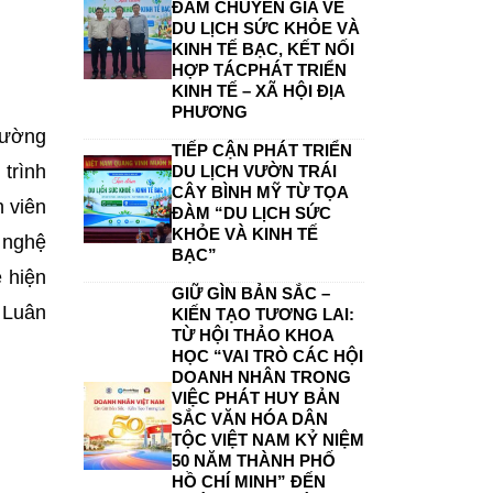
ĐÀM CHUYÊN GIA VỀ
DU LỊCH SỨC KHỎE VÀ
KINH TẾ BẠC, KẾT NỐI
HỢP TÁCPHÁT TRIỂN
KINH TẾ – XÃ HỘI ĐỊA
PHƯƠNG
rường
TIẾP CẬN PHÁT TRIỂN
trình
DU LỊCH VƯỜN TRÁI
CÂY BÌNH MỸ TỪ TỌA
h viên
ĐÀM “DU LỊCH SỨC
KHỎE VÀ KINH TẾ
 nghệ
BẠC”
ẻ hiện
GIỮ GÌN BẢN SẮC –
 Luân
KIẾN TẠO TƯƠNG LAI:
TỪ HỘI THẢO KHOA
HỌC “VAI TRÒ CÁC HỘI
DOANH NHÂN TRONG
VIỆC PHÁT HUY BẢN
SẮC VĂN HÓA DÂN
TỘC VIỆT NAM KỶ NIỆM
50 NĂM THÀNH PHỐ
HỒ CHÍ MINH” ĐẾN