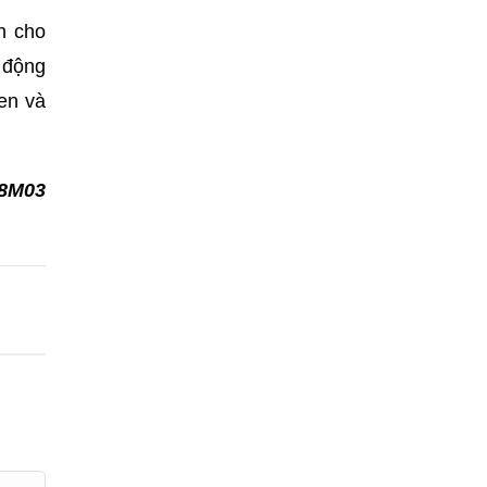
h cho
 động
uen và
38M03