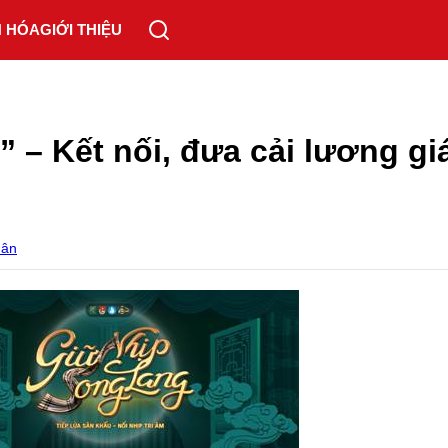
N HÓA
GIỚI THIỆU
 – Kết nối, đưa cải lương gi
Hân