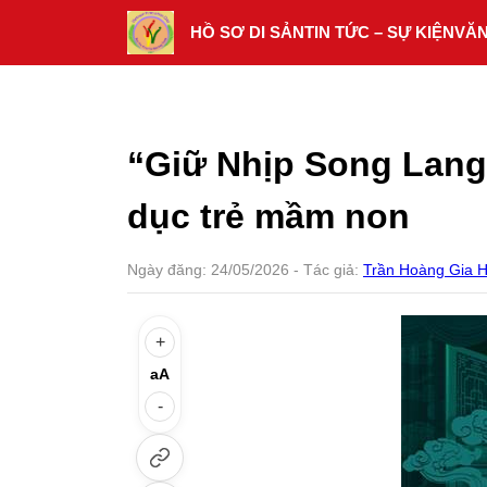
Skip
HỒ SƠ DI SẢN
TIN TỨC – SỰ KIỆN
VĂ
to
content
“Giữ Nhịp Song Lang”
dục trẻ mầm non
Ngày đăng:
24/05/2026
- Tác giả:
Trần Hoàng Gia 
+
aA
-