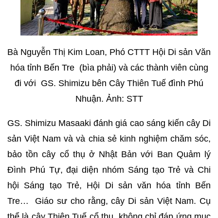
Bà Nguyễn Thị Kim Loan, Phó CTTT Hội Di sản Văn
hóa tỉnh Bến Tre (bìa phải) và các thành viên cùng
đi với GS. Shimizu bên Cây Thiên Tuế đình Phú
Nhuận. Ảnh: STT
GS. Shimizu Masaaki đánh giá cao sáng kiến cây Di
sản Việt Nam và và chia sẻ kinh nghiệm chăm sóc,
bảo tồn cây cổ thụ ở Nhật Bản với Ban Quảm lý
Đình Phú Tự, đại diện nhóm Sáng tạo Trẻ và Chi
hội Sáng tạo Trẻ, Hội Di sản văn hóa tỉnh Bến
Tre… Giáo sư cho rằng, cây Di sản Việt Nam. Cụ
thể là cây Thiên Tuế cổ thụ, không chỉ đáp ứng mục