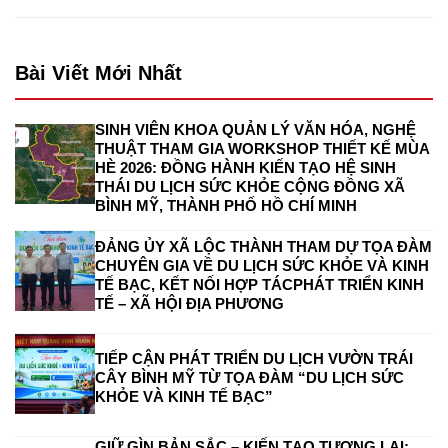
Bài Viết Mới Nhất
SINH VIÊN KHOA QUẢN LÝ VĂN HÓA, NGHỆ
THUẬT THAM GIA WORKSHOP THIẾT KẾ MÙA
HÈ 2026: ĐỒNG HÀNH KIẾN TẠO HỆ SINH
THÁI DU LỊCH SỨC KHỎE CỘNG ĐỒNG XÃ
BÌNH MỸ, THÀNH PHỐ HỒ CHÍ MINH
ĐẢNG ỦY XÃ LỘC THÀNH THAM DỰ TỌA ĐÀM
CHUYÊN GIA VỀ DU LỊCH SỨC KHỎE VÀ KINH
TẾ BẠC, KẾT NỐI HỢP TÁCPHÁT TRIỂN KINH
TẾ – XÃ HỘI ĐỊA PHƯƠNG
TIẾP CẬN PHÁT TRIỂN DU LỊCH VƯỜN TRÁI
CÂY BÌNH MỸ TỪ TỌA ĐÀM “DU LỊCH SỨC
KHỎE VÀ KINH TẾ BẠC”
GIỮ GÌN BẢN SẮC – KIẾN TẠO TƯƠNG LAI: