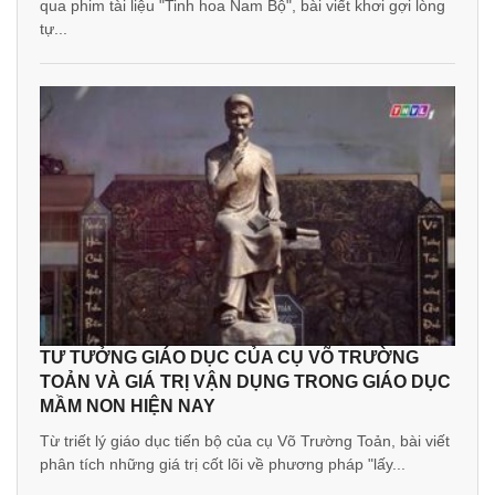
qua phim tài liệu "Tinh hoa Nam Bộ", bài viết khơi gợi lòng
tự...
TƯ TƯỞNG GIÁO DỤC CỦA CỤ VÕ TRƯỜNG
TOẢN VÀ GIÁ TRỊ VẬN DỤNG TRONG GIÁO DỤC
MẦM NON HIỆN NAY
Từ triết lý giáo dục tiến bộ của cụ Võ Trường Toản, bài viết
phân tích những giá trị cốt lõi về phương pháp "lấy...