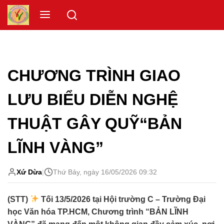
Skip
Menu
to
content
CHƯƠNG TRÌNH GIAO
LƯU BIỂU DIỄN NGHỆ
THUẬT GÂY QUỸ“BẢN
LĨNH VÀNG”
Xứ Dừa
|
Thứ Bảy, ngày 16/05/2026 09:32
(STT)
Tối 13/5/2026 tại Hội trường C – Trường Đại
học Văn hóa TP.HCM, Chương trình “BẢN LĨNH