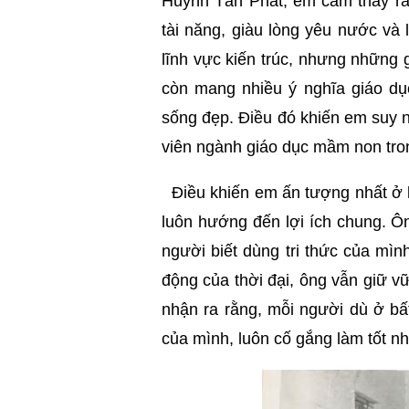
Huỳnh Tấn Phát, em cảm thấy rấ
tài năng, giàu lòng yêu nước và
lĩnh vực kiến trúc, nhưng những 
còn mang nhiều ý nghĩa giáo dục
sống đẹp. Điều đó khiến em suy n
viên ngành giáo dục mầm non tron
Điều khiến em ấn tượng nhất ở ki
luôn hướng đến lợi ích chung. Ô
người biết dùng tri thức của mì
động của thời đại, ông vẫn giữ v
nhận ra rằng, mỗi người dù ở bấ
của mình, luôn cố gắng làm tốt nh