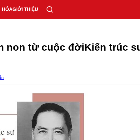
N HÓA
GIỚI THIỆU
 non từ cuộc đờiKiến trúc s
ẫn