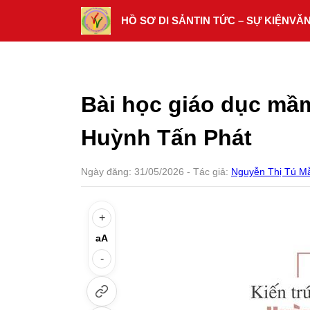
Skip
HỒ SƠ DI SẢN
TIN TỨC – SỰ KIỆN
VĂ
to
content
Bài học giáo dục mầm
Huỳnh Tấn Phát
Ngày đăng:
31/05/2026
- Tác giả:
Nguyễn Thị Tú M
+
aA
-