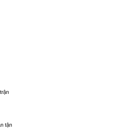
trận
n tận