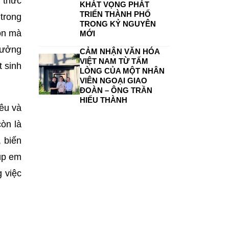
 thức
KHÁT VỌNG PHÁT
TRIỂN THÀNH PHỐ
trong
TRONG KỶ NGUYÊN
môn mà
MỚI
tưởng
CẢM NHẬN VĂN HÓA
VIỆT NAM TỪ TẤM
t sinh
LÒNG CỦA MỘT NHÂN
VIÊN NGOẠI GIAO
ĐOÀN – ÔNG TRẦN
HIẾU THÀNH
iêu và
òn là
 biến
iúp em
 việc