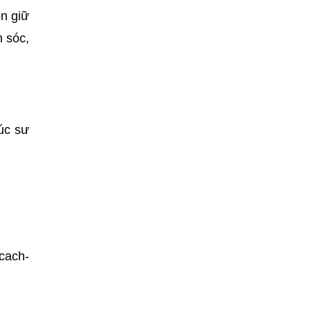
ôn giữ
m sóc,
rúc sư
-cach-