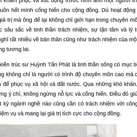
t khâm phục và xúc động trước hình ảnh một người trí
 luôn hết mình cống hiến cho cộng đồng. Dù hoạt động 
giá trị mà ông để lại không chỉ giới hạn trong chuyên 
 sâu sắc về tinh thần trách nhiệm, sự tận tâm và lý 
ghĩ rất nhiều về bản thân cũng như trách nhiệm của mộ
g tương lai.
ến trúc sư Huỳnh Tấn Phát là tinh thần sống có mục t
ng không chỉ là người có trình độ chuyên môn cao mà c
nh để phục vụ xã hội và đất nước. Qua những khó khăn,
ững ý chí, không ngừng nỗ lực và cống hiến. Điều đó g
t kỳ ngành nghề nào cũng cần có trách nhiệm với công
iệm vụ và mang lại giá trị tích cực cho cộng đồng.