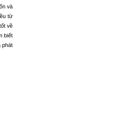
tốn và
ều từ
tốt về
n biết
à phát