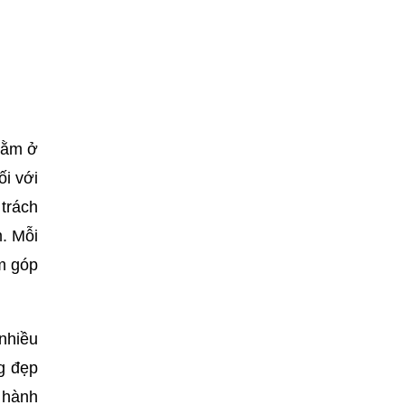
nằm ở
ối với
 trách
m. Mỗi
ệm góp
nhiều
ng đẹp
 hành