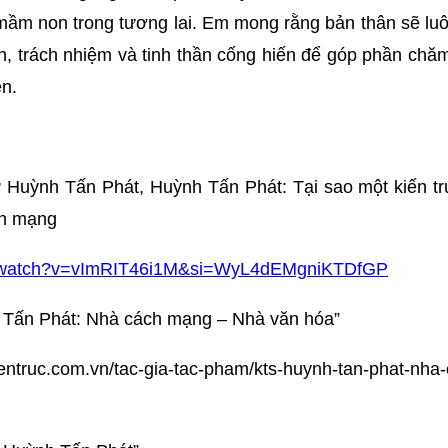
n mầm non trong tương lai. Em mong rằng bản thân sẽ lu
, trách nhiệm và tinh thần cống hiến để góp phần chă
ện.
sư Huỳnh Tấn Phát, Huỳnh Tấn Phát: Tại sao một kiến t
ch mạng
om/watch?v=vImRIT46i1M&si=WyL4dEMgniKTDfGP
h Tấn Phát: Nhà cách mạng – Nhà văn hóa”
ientruc.com.vn/tac-gia-tac-pham/kts-huynh-tan-phat-nha