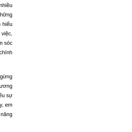
 nhiều
 những
 hiểu
 việc,
ăm sóc
chính
 ngừng
hương
iếu sự
ậy, em
ả năng