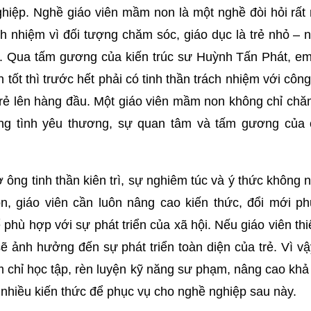
hiệp. Nghề giáo viên mầm non là một nghề đòi hỏi rất
h nhiệm vì đối tượng chăm sóc, giáo dục là trẻ nhỏ –
. Qua tấm gương của kiến trúc sư Huỳnh Tấn Phát, em
tốt thì trước hết phải có tinh thần trách nhiệm với công
 trẻ lên hàng đầu. Một giáo viên mầm non không chỉ ch
ằng tình yêu thương, sự quan tâm và tấm gương của 
ng tinh thần kiên trì, sự nghiêm túc và ý thức không
n, giáo viên cần luôn nâng cao kiến thức, đổi mới p
phù hợp với sự phát triển của xã hội. Nếu giáo viên th
ẽ ảnh hưởng đến sự phát triển toàn diện của trẻ. Vì v
 chỉ học tập, rèn luyện kỹ năng sư phạm, nâng cao kh
m nhiều kiến thức để phục vụ cho nghề nghiệp sau này.