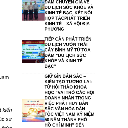
ĐÀM CHUYÊN GIA VỀ
DU LỊCH SỨC KHỎE VÀ
KINH TẾ BẠC, KẾT NỐI
HỢP TÁCPHÁT TRIỂN
KINH TẾ – XÃ HỘI ĐỊA
PHƯƠNG
TIẾP CẬN PHÁT TRIỂN
DU LỊCH VƯỜN TRÁI
CÂY BÌNH MỸ TỪ TỌA
ĐÀM “DU LỊCH SỨC
KHỎE VÀ KINH TẾ
BẠC”
GIỮ GÌN BẢN SẮC –
 Nam
KIẾN TẠO TƯƠNG LAI:
TỪ HỘI THẢO KHOA
HỌC “VAI TRÒ CÁC HỘI
DOANH NHÂN TRONG
VIỆC PHÁT HUY BẢN
SẮC VĂN HÓA DÂN
 kiến
TỘC VIỆT NAM KỶ NIỆM
rúc sư
50 NĂM THÀNH PHỐ
HỒ CHÍ MINH” ĐẾN