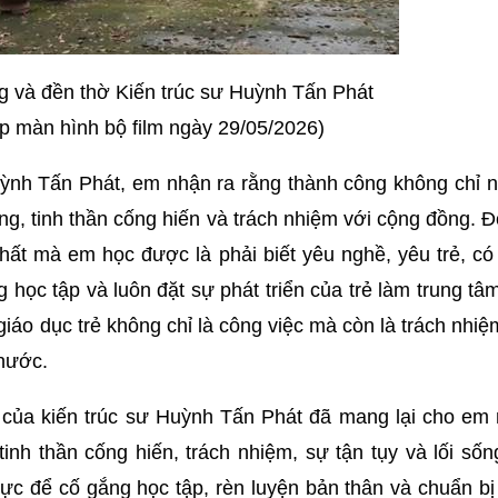
 và đền thờ Kiến trúc sư Huỳnh Tấn Phát
p màn hình bộ film ngày 29/05/2026)
uỳnh Tấn Phát, em nhận ra rằng thành công không chỉ 
g, tinh thần cống hiến và trách nhiệm với cộng đồng. Đ
ất mà em học được là phải biết yêu nghề, yêu trẻ, có
học tập và luôn đặt sự phát triển của trẻ làm trung tâ
iáo dục trẻ không chỉ là công việc mà còn là trách nhi
 nước.
 của kiến trúc sư Huỳnh Tấn Phát đã mang lại cho em 
tinh thần cống hiến, trách nhiệm, sự tận tụy và lối số
ực để cố gắng học tập, rèn luyện bản thân và chuẩn bị