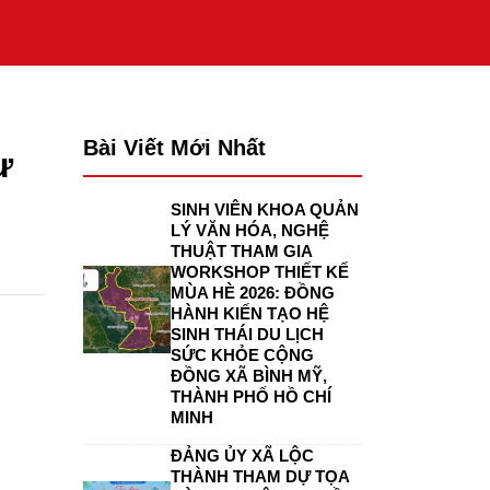
Bài Viết Mới Nhất
ư
SINH VIÊN KHOA QUẢN
LÝ VĂN HÓA, NGHỆ
THUẬT THAM GIA
WORKSHOP THIẾT KẾ
MÙA HÈ 2026: ĐỒNG
HÀNH KIẾN TẠO HỆ
SINH THÁI DU LỊCH
SỨC KHỎE CỘNG
ĐỒNG XÃ BÌNH MỸ,
THÀNH PHỐ HỒ CHÍ
MINH
ĐẢNG ỦY XÃ LỘC
THÀNH THAM DỰ TỌA